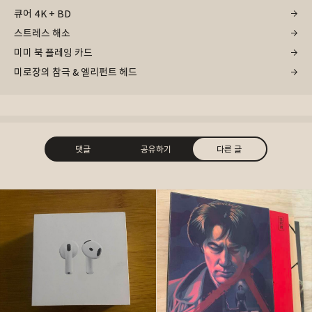
큐어 4K + BD
스트레스 해소
미미 북 플레잉 카드
미로장의 참극 & 엘리펀트 헤드
댓글
공유하기
다른 글
구독하기
카카오톡
라인
트위터