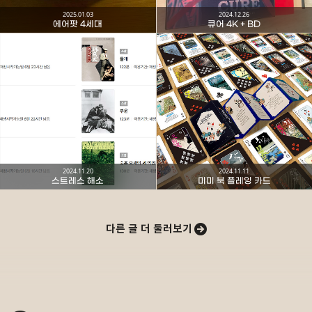
2025.01.03
2024.12.26
에어팟 4세대
큐어 4K + BD
카카오스토리
밴드
네이버 블로그
Pocke
2024.11.20
2024.11.11
스트레스 해소
미미 북 플레잉 카드
다른 글 더 둘러보기