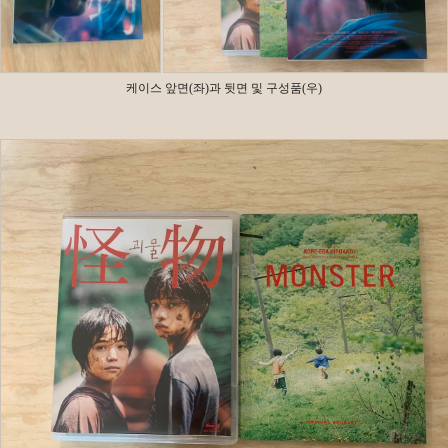
케이스 앞면(좌)과 뒷면 및 구성품(우)