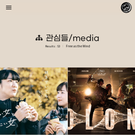
관심들/media
Free as the Wind
Results : 53
바람처럼 자유롭게
리피데스
«
»
2026/08