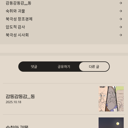
감동감동감,,,동
숙취와 괴물
북극성 창조경제
압도적 감사
북극성 시사회
댓글
공유하기
다른 글
감동감동감,,,동
2025.10.18
구독하기
카카오톡
라인
트위터
숙취와 괴물